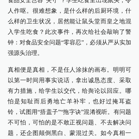
食品安全岂容“失守”？学生吃食里出现鼠头，令
人作呕。很难想象，是什么样的后厨环境，什
么样的卫生状况，居然能让鼠头堂而皇之地混
入学生吃食？此次事件，再次给社会敲响了警
钟：对食品安全问题“零容忍”，必须从严从实加
强源头治理。
真相便是真相，不是任人涂抹的画布。明明可
以第一时间用事实说话，拿出诚恳态度、采取
有力措施，给学生以交代，给舆论以回应。哪
怕是知耻而后勇地亡羊补牢，也好过掩耳盗
铃，试图用“捂盖子”“拖字诀”混淆视听。有问题
不可怕，可怕的是不敢正视问题、不去解决问
题，还企图颠倒黑白、蒙混过关。如今真相一