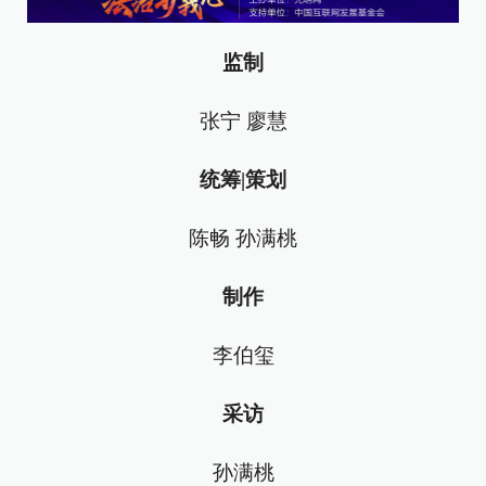
监制
张宁 廖慧
统筹|策划
陈畅 孙满桃
制作
李伯玺
采访
孙满桃