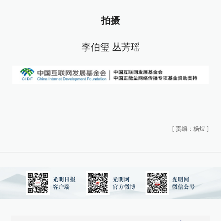
拍摄
李伯玺 丛芳瑶
[
责编：杨煜
]