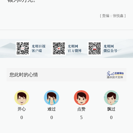
[
责编：张悦鑫
]
您此时的心情
开心
难过
点赞
飘过
0
0
5
0