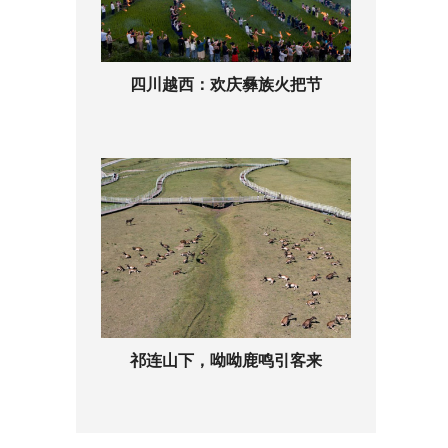
四川越西：欢庆彝族火把节
祁连山下，呦呦鹿鸣引客来