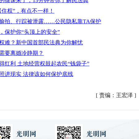
的微课来了，15分钟带你了解民法典
居住权”，有点不一样！
偷拍、行踪被泄露……公民隐私靠TA保护
，保护你“头顶上的安全”
维权难？新中国首部民法典为你解忧
么需要离婚冷静期？
得红利 土地经营权鼓起农民“钱袋子”
照进现实 法律该如何保护底线
[
责编：王宏泽
]