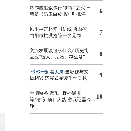
炒作虚假叙事行"扩军"之实
日
6
新版《防卫白皮书》引批评
风雨中筑起坚固防线 陕西省
7
旬阳市抗洪抢险一线见闻
文旅发展该追求什么?
历史街
8
区应"留人、见物、存生活"
[带你一起看大展]
当影视与文
9
物相遇 沉浸式品读千年吴越
暑期峡谷漂流、野外溯溪
10
等"清凉"项目火热 游玩还需冷
静