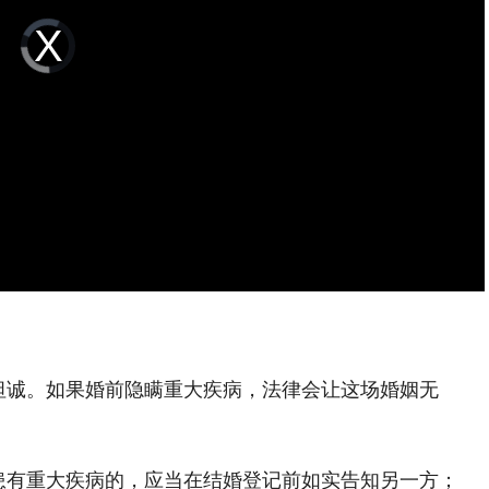
Video
Player
is
loading.
坦诚。如果婚前隐瞒重大疾病，法律会让这场婚姻无
患有重大疾病的，应当在结婚登记前如实告知另一方；