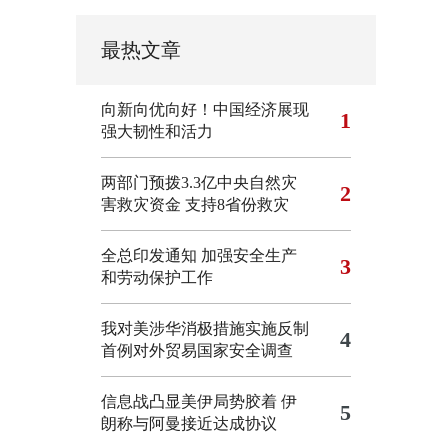
最热文章
向新向优向好！中国经济展现
1
强大韧性和活力
两部门预拨3.3亿中央自然灾
2
害救灾资金 支持8省份救灾
全总印发通知 加强安全生产
3
和劳动保护工作
我对美涉华消极措施实施反制
4
首例对外贸易国家安全调查
信息战凸显美伊局势胶着
伊
5
朗称与阿曼接近达成协议