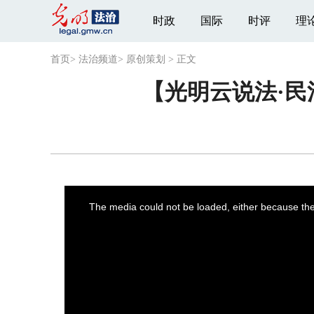
时政
国际
时评
理
首页
>
法治频道
>
原创策划
>
正文
【光明云说法·
This
is
a
The media could not be loaded, either because the 
modal
window.