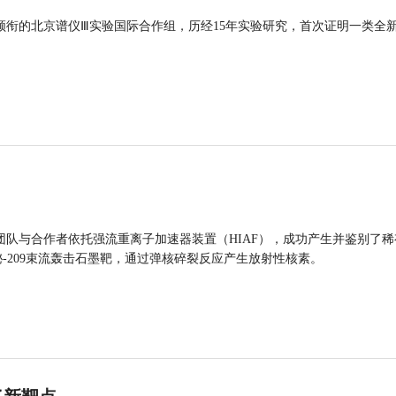
领衔的北京谱仪Ⅲ实验国际合作组，历经15年实验研究，首次证明一类全
团队与合作者依托强流重离子加速器装置（HIAF），成功产生并鉴别了稀
的铋-209束流轰击石墨靶，通过弹核碎裂反应产生放射性核素。