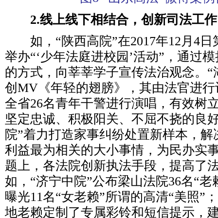
2.线上线下相结合，创新司法工
如，“陕西高院”在2017年12月4
举办“‘少年法庭进校园’活动”，通过
的方式，向莘莘学子宣传法治观念。“
创MV《年轻的翅膀》，其由法官进行
全省26名青年干警进行演唱，有效树
坚定忠诚、积极阳关、不屈不挠的良好
院”着力打造家事纠纷处置新样本，解
利益最为相关的大小事情，为民办实
题上，各法院创新执法手段，提高了
如，“济宁中院”公布梁山法院36名“老
曝光11名“女老赖”所谓的高清“美照”
地老赖定制了专属彩铃和短信提示，建