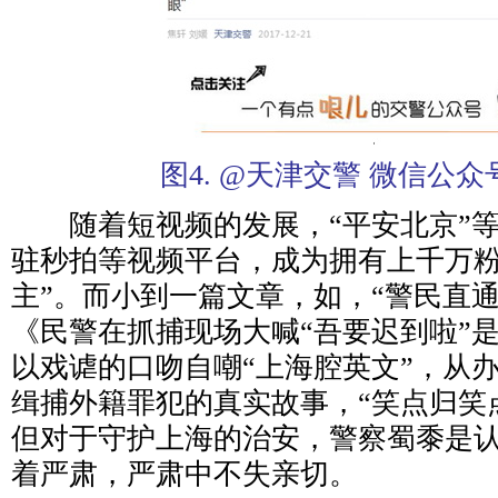
图4. @天津交警 微信公
随着短视频的发展，“平安北京”等
驻秒拍等视频平台，成为拥有上千万粉
主”。而小到一篇文章，如，“警民直通
《民警在抓捕现场大喊“吾要迟到啦”
以戏谑的口吻自嘲“上海腔英文”，从
缉捕外籍罪犯的真实故事，“笑点归笑
但对于守护上海的治安，警察蜀黍是认
着严肃，严肃中不失亲切。