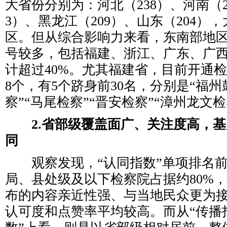
大省份分别为：河北（238）、河南（2
3）、黑龙江（209）、山东（204）
区。但从综合影响力来看，东南部地区
号较多，包括福建、浙江、广东、广
计超过40%。尤其福建省，目前开通
8个，有5个跻身前30名，分别是“福州
察”“马尾检察”“晋安检察”“漳州龙文检
2.省部级覆盖面广、关注度高，
同
观察发现，“认同指数”单项排名前
局、县处级及以下检察院占据约80%
布的内容亲近性强、与当地民众更为
认可度和点赞率平均较高。而从“传播指