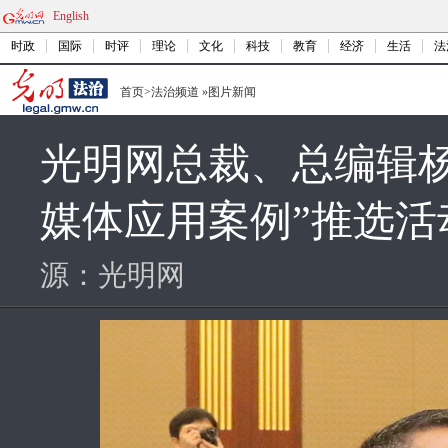
English
时政
国际
时评
理论
文化
科技
教育
经济
生活
法
首页
>
法治频道
»
图片新闻
光明网总裁、总编辑
媒体应用案例”推选
源：
光明网