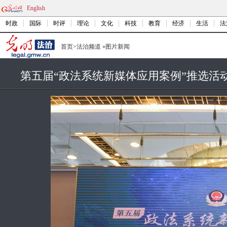
English
时政
国际
时评
理论
文化
科技
教育
经济
生活
法
首页
>
法治频道
»
图片新闻
第五届“政法系统新媒体应用案例”推选活