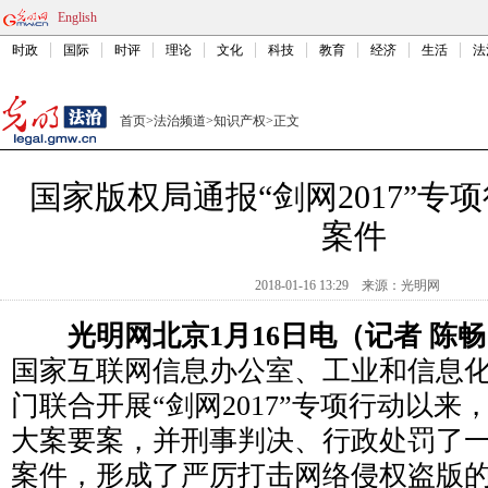
English
时政
国际
时评
理论
文化
科技
教育
经济
生活
法
首页
>
法治频道
>
知识产权
>
正文
国家版权局通报“剑网2017”专
案件
2018-01-16 13:29
来源：
光明网
光明网北京1月16日电（记者 陈畅
国家互联网信息办公室、工业和信息
门联合开展“剑网2017”专项行动以来
大案要案，并刑事判决、行政处罚了
案件，形成了严厉打击网络侵权盗版